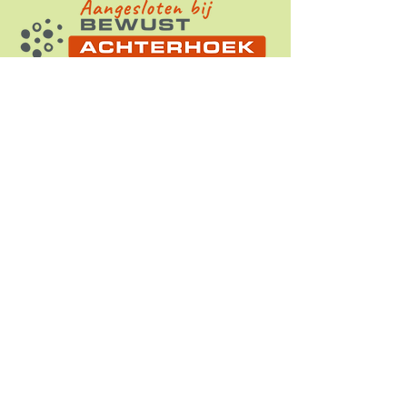
Meander,
Praktijk voor Voetreflexologie
(home)
Praktijk voor
Voetreflexbehandelingen
en andere
disciplines zoals
acupressuur
,
cupping
,
Guasha
,
Deep
tissue massage
en
Access bars
.
Ondersteunend zijn
celzouten
,
bach bloesem
en
EFT
Adresgegevens
Meander, Praktijk voor Voetreflexologie
Hanny de Bresser
Eksterstraat 7