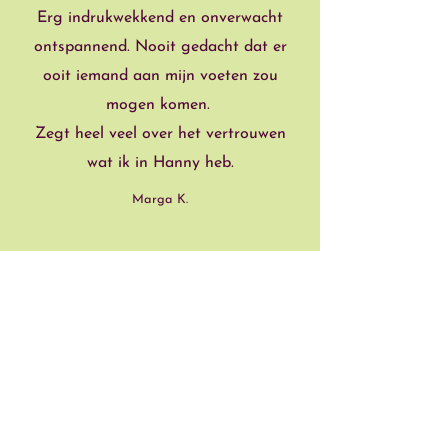
Erg indrukwekkend en onverwacht
ontspannend. Nooit gedacht dat er
ooit iemand aan mijn voeten zou
mogen komen.
Zegt heel veel over het vertrouwen
wat ik in Hanny heb.
Marga K.
”
“
Zeer deskundig en vriendelijk. Heel
bijzonder hoe krachtig het werkt,
doorwerkt en wat het in lichaam en
geest in gang zet.