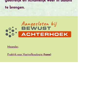
geestelijk en lichamelijk weer in balans
te brengen.
Meander,
Praktijk voor Voetreflexologie
(home)
Praktijk voor
Voetreflexbehandelingen
en andere
disciplines zoals
acupressuur
,
cupping
,
Guasha
,
Deep
tissue massage
en
Access bars
.
Ondersteunend zijn
celzouten
,
bach bloesem
en
EFT
Adresgegevens